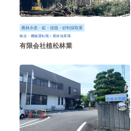
農林水産・鉱・採掘・砂利採取業
輸送・機械運転職
農林漁業職
有限会社植松林業