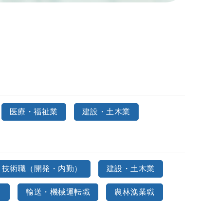
医療・福祉業
建設・土木業
・技術職（開発・内勤）
建設・土木業
）
輸送・機械運転職
農林漁業職