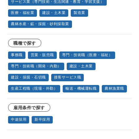
サービス業（専門技術・生活関連・教育・学習支援）
医療・福祉業
建設・土木業
製造業
農林水産・鉱・採掘・砂利採取業
職種で探す
事務職
営業・販売職
専門・技術職（医療・福祉）
専門・技術職（開発・内勤）
建設・土木業
建設・採掘・石切職
接客サービス職
生産工程職（現場・外勤）
輸送・機械運転職
農林漁業職
雇用条件で探す
中途採用
新卒採用